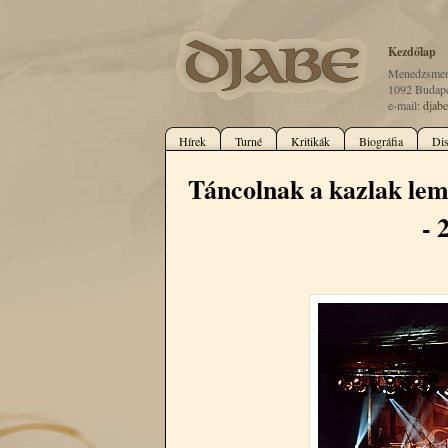
Kezdőlap
Menedzsmen
1092 Budape
e-mail:
djab
Hírek
Turné
Kritikák
Biográfia
Dis
Táncolnak a kazlak le
- 