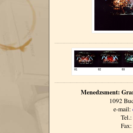
01
02
03
Menedzsment: Gra
1092 Bud
e-mail:
Tel.
Fax: