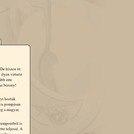
De hiszen itt
 ilyen virtuóz
bb erre
Az bizony!
nyt hoztak
e is pompásan
eg a magyar,
szempontból is
te teljessé. A