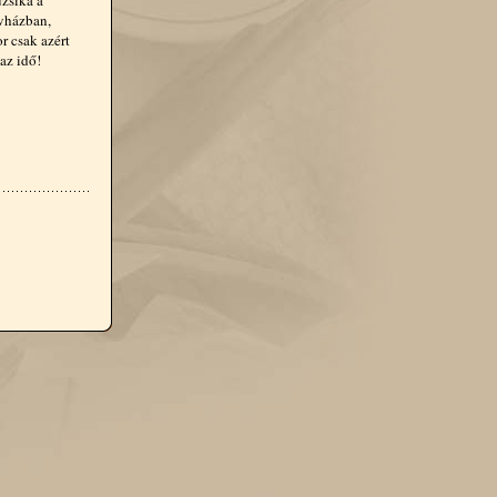
uzsika a
űvházban,
r csak azért
az idő!