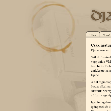
Hírek
Turné
Csak néztün
Djabe koncert
Szikrázó színe
vagyunk a VMK-
trombitás! Bob
emlékeztet a m
Djabe.
A hat tagú csa
össze: alkalma
sikerült! Szár
afrikai, vagy 
Igazán izgalma
igényesek és k