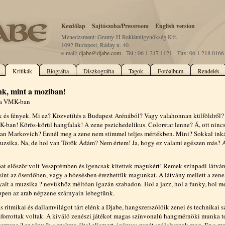
Kezdőlap
Sajtószoba/Pressroom
English version
Menedzsment: Gramy-H Reklámügynökség Kft.
1092 Budapest, Ráday u. 40.
e-mail:
djabe@djabe.com
- Tel.: 06 1 217 1121 - Fax: 06 1 218 0166
Kritikák
Biográfia
Diszkográfia
Tagok
Fotóalbum
Rendelés
k, mint a moziban!
 a VMK-ban
k és fények. Mi ez? Közvetítés a Budapest Arénából? Vagy valahonnan külföldről? 
ban! Körös-körül hangfalak! A zene pszichedelikus. Colorstar lenne? Á, ott nincs
an Markovich? Ennél meg a zene nem stimmel teljes mértékben. Mini? Sokkal inká
uzsika. Na, de hol van Török Ádám? Nem értem! Ja, hogy ez valami egészen más? 
pat először volt Veszprémben és igencsak kitettek magukért! Remek színpadi látvá
sint az őserdőben, vagy a hóesésben érezhettük magunkat. A látvány mellett a zen
nyalt a muzsika ? nevükhöz méltóan igazán szabadon. Hol a jazz, hol a funky, hol m
éppen az arab népzene szárnyain lebegtünk.
s ritmikai és dallamvilágot tárt elénk a Djabe, hangszerszólóik zenei és technikai 
iforrottak voltak. A kiváló zenészi játékot magas színvonalú hangmérnöki munka tet