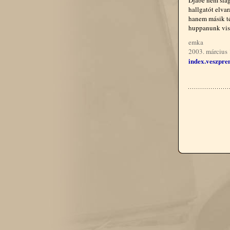
Djabe nem slág
hallgatót elva
hanem másik té
huppanunk vissz
emka
2003. március 
index.veszpre