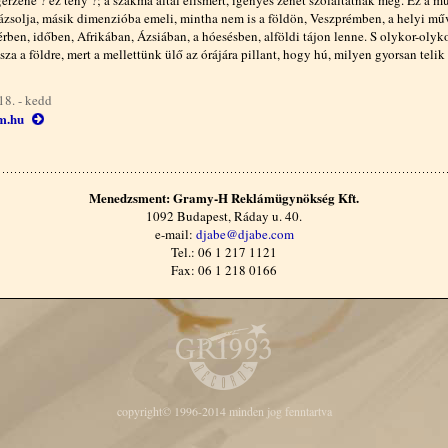
erzene ? ez tény ?; a szakma által elismert, igényes zenét szólaltatnak meg. Ez a m
rázsolja, másik dimenzióba emeli, mintha nem is a földön, Veszprémben, a helyi m
rben, időben, Afrikában, Ázsiában, a hóesésben, alföldi tájon lenne. S olykor-olyko
a a földre, mert a mellettünk ülő az órájára pillant, hogy hú, milyen gyorsan telik 
18. - kedd
m.hu
Menedzsment: Gramy-H Reklámügynökség Kft.
1092 Budapest, Ráday u. 40.
e-mail:
djabe@djabe.com
Tel.: 06 1 217 1121
Fax: 06 1 218 0166
copyright© 1996-2014 minden jog fenntartva